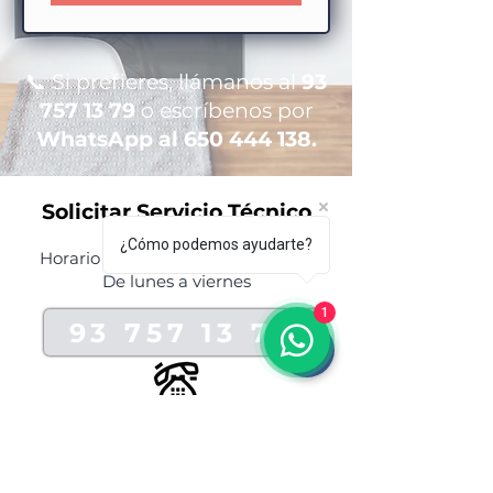
📞 Si prefieres, llámanos al
93
757 13 79
o escríbenos por
WhatsApp al
650 444 138
.
Solicitar Servicio Técnico
¿Cómo podemos ayudarte?
Horario de atención 08:00 a 19:00
De lunes a viernes
1
93 757 13 79
629 39 08 01